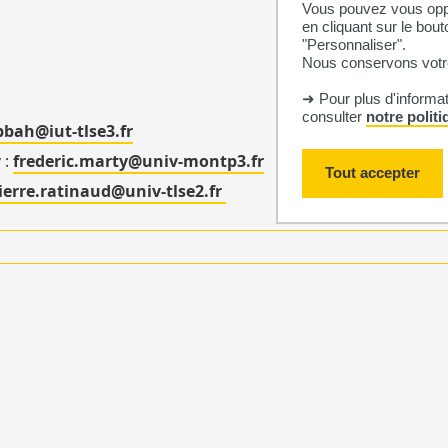
Vous pouvez vous oppo
en cliquant sur le bout
"Personnaliser".
Nous conservons votre
➜ Pour plus d'informa
consulter
notre polit
bbah@iut-tlse3.fr
 :
frederic.marty@univ-montp3.fr
Tout accepter
ierre.ratinaud@univ-tlse2.fr