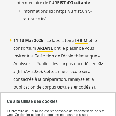
l'intermédiaire de l'
URFIST d'Occitanie
Informations ici
: https://urfist.univ-
toulouse.fr/
11-13 Mai 2026
- Le laboratoire
IHRIM
et le
consortium
ARIANE
ont le plaisir de vous
inviter à la 5e édition de l'école thématique «
Analyser et Publier des corpus encodés en XML
» (ÉThAP 2026). Cette année l'école sera
consacrée à la préparation, l'analyse et la
publication de corpus textuels encodés au
format XML avec le logiciel TXM.
Ce site utilise des cookies
Informations ici
:
https://ethap.sciencesconf.org/
L'Université de Toulouse est responsable de traitement de ce site
web. Ce dernier utilise des cookies nécessaires à son