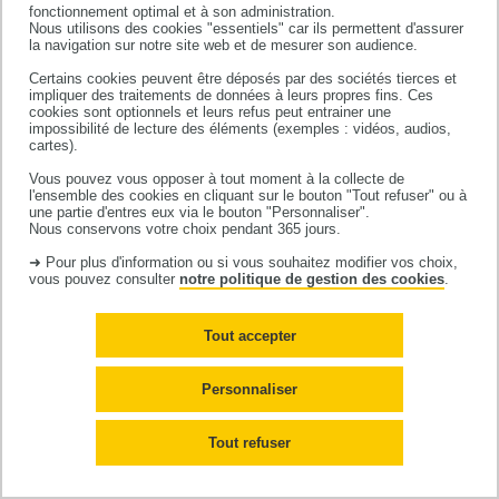
fonctionnement optimal et à son administration.
Nous utilisons des cookies "essentiels" car ils permettent d'assurer
la navigation sur notre site web et de mesurer son audience.
21-25 septembre 2026
- L'école thématique
Certains cookies peuvent être déposés par des sociétés tierces et
impliquer des traitements de données à leurs propres fins. Ces
CNRS "Deep Learning et Statistique du Texte"
cookies sont optionnels et leurs refus peut entrainer une
impossibilité de lecture des éléments (exemples : vidéos, audios,
(DLSTexte) se tiendra du 21 au 25 septembre à
cartes).
la
villa Clythia
(centre CAES CNRS). Le but de
Vous pouvez vous opposer à tout moment à la collecte de
l'ensemble des cookies en cliquant sur le bouton "Tout refuser" ou à
cette école est d'accroître la maîtrise des
une partie d'entres eux via le bouton "Personnaliser".
Nous conservons votre choix pendant 365 jours.
usages des intelligences artificielles et des
➜ Pour plus d'information ou si vous souhaitez modifier vos choix,
statistiques traditionnelles appliquées à
vous pouvez consulter
notre politique de gestion des cookies
.
l’Analyse de Données Textuelles. Les
participants doivent assimiler des protocoles
Tout accepter
méthodologiques pour formaliser des
Personnaliser
parcours de lecture dans les textes;
épistémologiquement, ils doivent réfléchir à
Tout refuser
l’objet « corpus »; techniquement, ils doivent