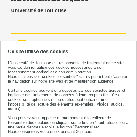
Université de Toulouse
Université de Toulouse
118 route de Narbonne
Ce site utilise des cookies
31062 TOULOUSE CEDEX 9
L'Université de Toulouse est responsable de traitement de ce site
téléphone +33 (0)5 61 55 66 11
web. Ce dernier utilise des cookies nécessaires à son
fonctionnement optimal et à son administration.
Siret : 93827139200012
Nous utilisons des cookies "essentiels" car ils permettent d'assurer
la navigation sur notre site web et de mesurer son audience.
Certains cookies peuvent être déposés par des sociétés tierces et
impliquer des traitements de données à leurs propres fins. Ces
cookies sont optionnels et leurs refus peut entrainer une
impossibilité de lecture des éléments (exemples : vidéos, audios,
cartes).
Vous pouvez vous opposer à tout moment à la collecte de
l'ensemble des cookies en cliquant sur le bouton "Tout refuser" ou à
DIRECTION DE PUBLICATION
une partie d'entres eux via le bouton "Personnaliser".
Nous conservons votre choix pendant 365 jours.