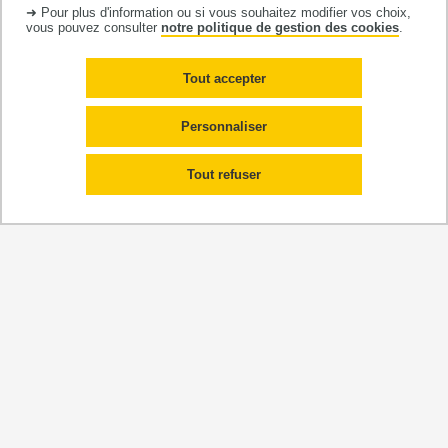
TECHNOLOGIES ET CONCEPTION
➜ Pour plus d'information ou si vous souhaitez modifier vos choix,
vous pouvez consulter
notre politique de gestion des cookies
.
TRAITEMENT DE DONNÉES À CARACTÈRE
PERSONNEL
Tout accepter
TÉMOINS DE CONNEXION : COOKIES DE SESSION
Personnaliser
ET MESURE D'AUDIENCE
Tout refuser
EXERCICE DES DROITS RELATIFS AUX
TRAITEMENTS DE DONNÉES À CARACTÈRE
PERSONNEL
DROITS D'AUTEURS ET COPYRIGHT
LIENS HYPERTEXTES
CRÉDITS