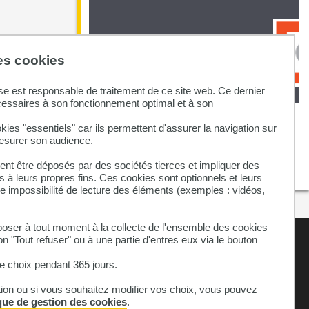
des cookies
se est responsable de traitement de ce site web. Ce dernier
cessaires à son fonctionnement optimal et à son
[RAPPORT] Les Gilets jaunes se
kies "essentiels" car ils permettent d'assurer la navigation sur
font une place dans les médias et
mesurer son audience.
l’agenda politique
nt être déposés par des sociétés tierces et impliquer des
 à leurs propres fins. Ces cookies sont optionnels et leurs
ne impossibilité de lecture des éléments (exemples : vidéos,
ser à tout moment à la collecte de l'ensemble des cookies
on "Tout refuser" ou à une partie d'entres eux via le bouton
 choix pendant 365 jours.
tion ou si vous souhaitez modifier vos choix, vous pouvez
ique de gestion des cookies
.