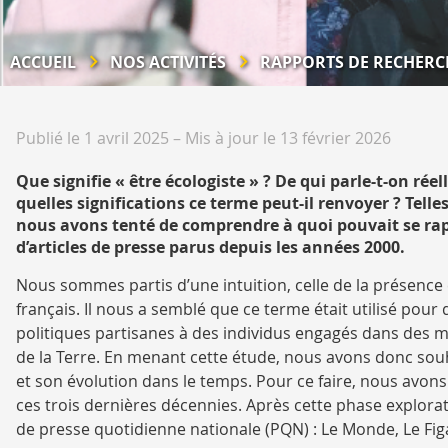
ACCUEIL
NOS ACTIVITÉS
RAPPORTS DE RECHERC
Publié le 1 avril 2025
–
Mis à jour le 13 février 2026
Que signifie « être écologiste » ? De qui parle-t-on réel
quelles significations ce terme peut-il renvoyer ? Telle
nous avons tenté de comprendre à quoi pouvait se rappor
d’articles de presse parus depuis les années 2000.
Nous sommes partis d’une intuition, celle de la présence
français. Il nous a semblé que ce terme était utilisé pour 
politiques partisanes à des individus engagés dans des
de la Terre. En menant cette étude, nous avons donc souh
et son évolution dans le temps. Pour ce faire, nous avon
ces trois dernières décennies. Après cette phase explora
de presse quotidienne nationale (PQN) : Le Monde, Le Figa