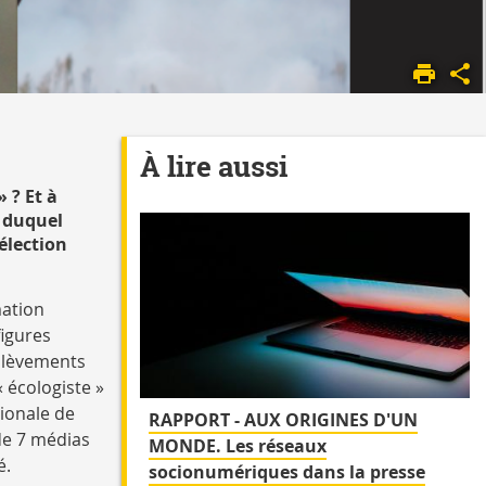
À lire aussi
» ? Et à
g duquel
élection
mation
figures
ulèvements
 écologiste »
tionale de
RAPPORT - AUX ORIGINES D'UN
de 7 médias
MONDE. Les réseaux
é.
socionumériques dans la presse