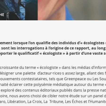
HE
lement lorsque l’on qualifie des individus d’« écologistes 
s sont les interrogations à l’origine de ce rapport, au lon
ter le qualificatif « écologiste » à partir d’une vaste s
 croissante du terme « écologiste » dans les médias d’infor
désigner une palette d’acteur·rices·s assez large, allant des 
 mouvements contestataires, tels que Greenpeace ou Les So
aité éclairer cette polysémie médiatique autour du terme «
s exploré des contenus éditoriaux publiés dans la presse na
toire, nous avons choisi de cibler notre étude sur un panel 
ro, Libération, La Croix, La Tribune, Les Échos et l’Humanit