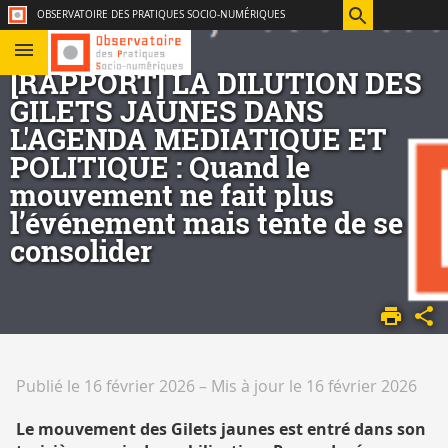
Aller
Navigation
Accès
Connexion
OBSERVATOIRE DES PRATIQUES SOCIO-NUMÉRIQUES
au
directs
contenu
[RAPPORT] LA DILUTION DES
GILETS JAUNES DANS
L'AGENDA MEDIATIQUE ET
POLITIQUE : Quand le
mouvement ne fait plus
l’événement mais tente de se
consolider
ACCUEIL
NOS
ACTIVITÉS
RAPPORTS
Publié le 16 février 2026
–
Mis à jour le 16 février 2026
DE
RECHERCHE
Le mouvement des Gilets jaunes est entré dans son