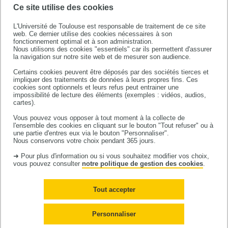
Ce site utilise des cookies
L'Université de Toulouse est responsable de traitement de ce site
web. Ce dernier utilise des cookies nécessaires à son
fonctionnement optimal et à son administration.
Nous utilisons des cookies "essentiels" car ils permettent d'assurer
la navigation sur notre site web et de mesurer son audience.
Certains cookies peuvent être déposés par des sociétés tierces et
impliquer des traitements de données à leurs propres fins. Ces
cookies sont optionnels et leurs refus peut entrainer une
impossibilité de lecture des éléments (exemples : vidéos, audios,
Université de Toulouse
cartes).
118 route de Narbonne
Vous pouvez vous opposer à tout moment à la collecte de
l'ensemble des cookies en cliquant sur le bouton "Tout refuser" ou à
31062 TOULOUSE CEDEX 9
une partie d'entres eux via le bouton "Personnaliser".
téléphone +33 (0)5 61 55 66 11
Nous conservons votre choix pendant 365 jours.
➜ Pour plus d'information ou si vous souhaitez modifier vos choix,
vous pouvez consulter
notre politique de gestion des cookies
.
Tout accepter
Mentions légales
Plan du site
Personnaliser
Cookies
Accessibilité : non-